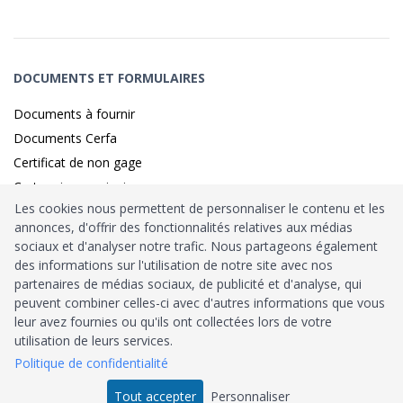
DOCUMENTS ET FORMULAIRES
Documents à fournir
Documents Cerfa
Certificat de non gage
Carte grise provisoire
Les cookies nous permettent de personnaliser le contenu et les
annonces, d'offrir des fonctionnalités relatives aux médias
sociaux et d'analyser notre trafic. Nous partageons également
Identité sécurisé par
France
Connect
des informations sur l'utilisation de notre site avec nos
partenaires de médias sociaux, de publicité et d'analyse, qui
Habilitation
Ministère de l’Intérieur
: n°212900
peuvent combiner celles-ci avec d'autres informations que vous
leur avez fournies ou qu'ils ont collectées lors de votre
Agrément
Trésor Public
: n°52480
utilisation de leurs services.
Politique de confidentialité
Tous droits réservés © 2026
Tout accepter
Personnaliser