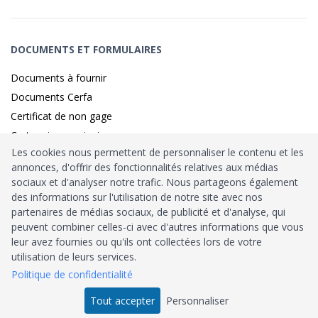
DOCUMENTS ET FORMULAIRES
Documents à fournir
Documents Cerfa
Certificat de non gage
Carte grise provisoire
Les cookies nous permettent de personnaliser le contenu et les
annonces, d'offrir des fonctionnalités relatives aux médias
sociaux et d'analyser notre trafic. Nous partageons également
Identité sécurisé par
France
Connect
des informations sur l'utilisation de notre site avec nos
partenaires de médias sociaux, de publicité et d'analyse, qui
Habilitation
Ministère de l’Intérieur
: n°212900
peuvent combiner celles-ci avec d'autres informations que vous
leur avez fournies ou qu'ils ont collectées lors de votre
Agrément
Trésor Public
: n°52480
utilisation de leurs services.
Politique de confidentialité
Tous droits réservés © 2026
Tout accepter
Personnaliser