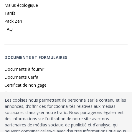
Malus écologique
Tarifs
Pack Zen
FAQ
DOCUMENTS ET FORMULAIRES
Documents à fournir
Documents Cerfa
Certificat de non gage
Carte grise provisoire
Les cookies nous permettent de personnaliser le contenu et les
annonces, d'offrir des fonctionnalités relatives aux médias
sociaux et d'analyser notre trafic. Nous partageons également
Identité sécurisé par
France
Connect
des informations sur l'utilisation de notre site avec nos
partenaires de médias sociaux, de publicité et d'analyse, qui
Habilitation
Ministère de l’Intérieur
: n°212900
peuvent combiner celles-ci avec d'autres informations que vous