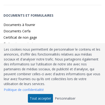
DOCUMENTS ET FORMULAIRES
Documents à fournir
Documents Cerfa
Certificat de non gage
Carte grise provisoire
Les cookies nous permettent de personnaliser le contenu et les
annonces, d'offrir des fonctionnalités relatives aux médias
sociaux et d'analyser notre trafic. Nous partageons également
Identité sécurisé par
France
Connect
des informations sur l'utilisation de notre site avec nos
partenaires de médias sociaux, de publicité et d'analyse, qui
Habilitation
Ministère de l’Intérieur
: n°212900
peuvent combiner celles-ci avec d'autres informations que vous
leur avez fournies ou qu'ils ont collectées lors de votre
Agrément
Trésor Public
: n°52480
utilisation de leurs services.
Politique de confidentialité
Tous droits réservés © 2026
Tout accepter
Personnaliser