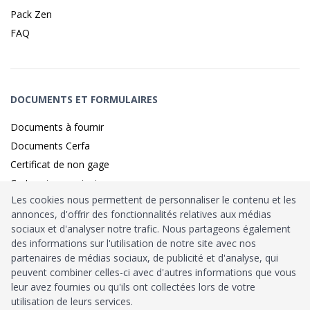
Pack Zen
FAQ
DOCUMENTS ET FORMULAIRES
Documents à fournir
Documents Cerfa
Certificat de non gage
Carte grise provisoire
Les cookies nous permettent de personnaliser le contenu et les
annonces, d'offrir des fonctionnalités relatives aux médias
sociaux et d'analyser notre trafic. Nous partageons également
Identité sécurisé par
France
Connect
des informations sur l'utilisation de notre site avec nos
partenaires de médias sociaux, de publicité et d'analyse, qui
Habilitation
Ministère de l’Intérieur
: n°212900
peuvent combiner celles-ci avec d'autres informations que vous
leur avez fournies ou qu'ils ont collectées lors de votre
Agrément
Trésor Public
: n°52480
utilisation de leurs services.