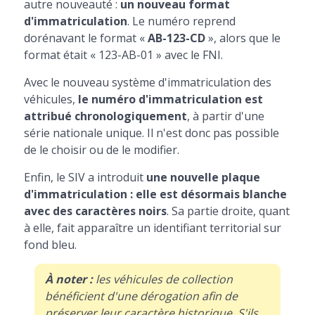
autre nouveauté :
un nouveau format
d'immatriculation
. Le numéro reprend
dorénavant le format «
AB-123-CD
», alors que le
format était « 123-AB-01 » avec le FNI.
Avec le nouveau système d'immatriculation des
véhicules,
le numéro d'immatriculation est
attribué chronologiquement
, à partir d'une
série nationale unique. Il n'est donc pas possible
de le choisir ou de le modifier.
Enfin, le SIV a introduit
une nouvelle plaque
d'immatriculation : elle est désormais blanche
avec des caractères noirs
. Sa partie droite, quant
à elle, fait apparaître un identifiant territorial sur
fond bleu.
À noter :
les véhicules de collection
bénéficient d'une dérogation afin de
préserver leur caractère historique. S'ils