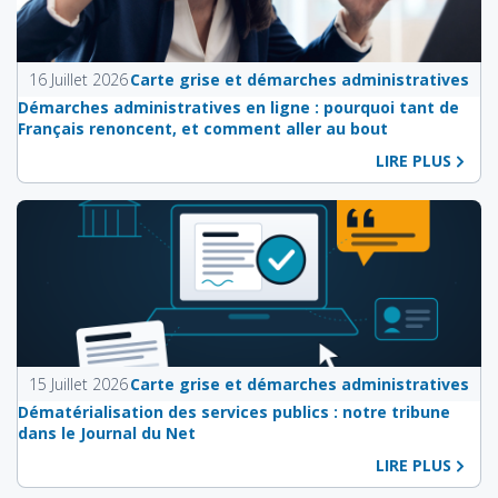
16 Juillet 2026
Carte grise et démarches administratives
Démarches administratives en ligne : pourquoi tant de
Français renoncent, et comment aller au bout
LIRE PLUS
15 Juillet 2026
Carte grise et démarches administratives
Dématérialisation des services publics : notre tribune
dans le Journal du Net
LIRE PLUS