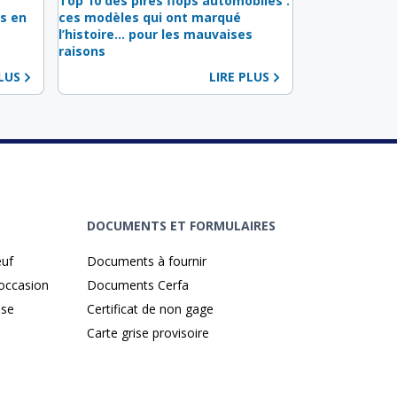
s
Top 10 des pires flops automobiles :
s en
ces modèles qui ont marqué
l’histoire… pour les mauvaises
raisons
PLUS
LIRE PLUS
DOCUMENTS ET FORMULAIRES
euf
Documents à fournir
'occasion
Documents Cerfa
ise
Certificat de non gage
Carte grise provisoire