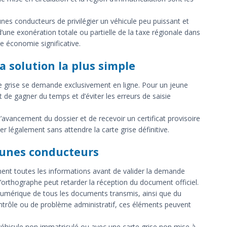
eunes conducteurs de privilégier un véhicule peu puissant et
d’une exonération totale ou partielle de la taxe régionale dans
e économie significative.
la solution la plus simple
te grise se demande exclusivement en ligne. Pour un jeune
 de gagner du temps et d’éviter les erreurs de saisie
avancement du dossier et de recevoir un certificat provisoire
er légalement sans attendre la carte grise définitive.
jeunes conducteurs
ment toutes les informations avant de valider la demande
’orthographe peut retarder la réception du document officiel.
 numérique de tous les documents transmis, ainsi que du
contrôle ou de problème administratif, ces éléments peuvent
 véhicule non immatriculé ou avec une carte grise non mise à