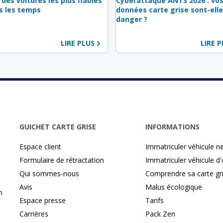
 des voitures les plus fiables
Cyberattaque ANTS 2026 : vo
s les temps
données carte grise sont-elle
danger ?
LIRE PLUS
LIRE 
GUICHET CARTE GRISE
INFORMATIONS
Espace client
Immatriculer véhicule n
Formulaire de rétractation
Immatriculer véhicule d
Qui sommes-nous
Comprendre sa carte gr
Avis
Malus écologique
n
Espace presse
Tarifs
Carrières
Pack Zen