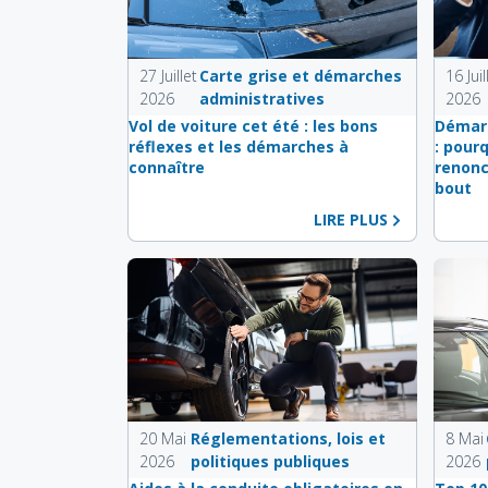
27 Juillet
Carte grise et démarches
16 Juil
2026
administratives
2026
Vol de voiture cet été : les bons
Démarc
réflexes et les démarches à
: pour
connaître
renonc
bout
LIRE PLUS
20 Mai
Réglementations, lois et
8 Mai
2026
politiques publiques
2026