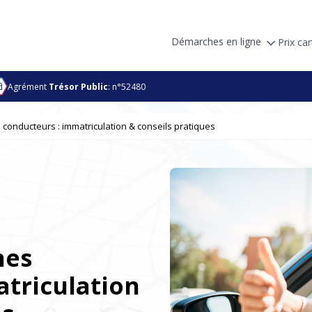
Démarches en ligne
Prix car
Agrément
Trésor Public
: n°52480
 conducteurs : immatriculation & conseils pratiques
nes
triculation