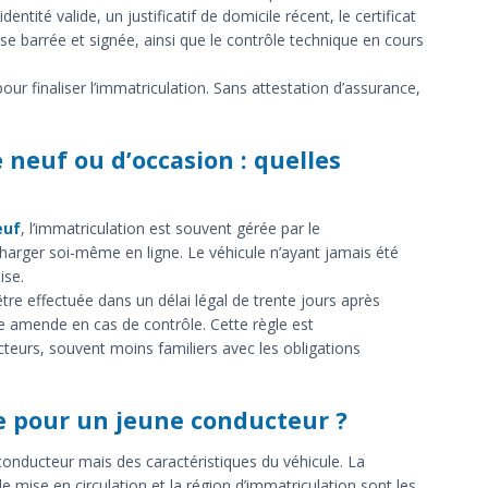
entité valide, un justificatif de domicile récent, le certificat
ise barrée et signée, ainsi que le contrôle technique en cours
ur finaliser l’immatriculation. Sans attestation d’assurance,
 neuf ou d’occasion : quelles
euf
, l’immatriculation est souvent gérée par le
 charger soi-même en ligne. Le véhicule n’ayant jamais été
ise.
être effectuée dans un délai légal de trente jours après
ne amende en cas de contrôle. Cette règle est
teurs, souvent moins familiers avec les obligations
e pour un jeune conducteur ?
 conducteur mais des caractéristiques du véhicule. La
de mise en circulation et la région d’immatriculation sont les