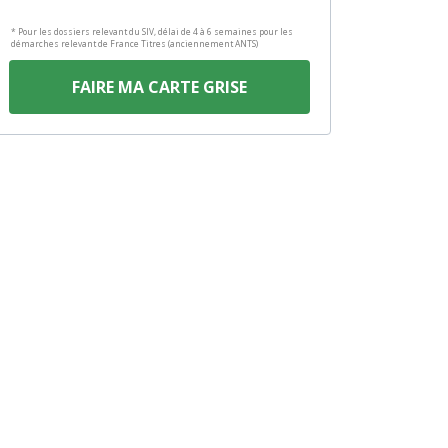
* Pour les dossiers relevant du SIV, délai de 4 à 6 semaines pour les
démarches relevant de France Titres (anciennement ANTS)
FAIRE MA CARTE GRISE