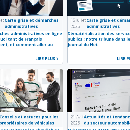
let
Carte grise et démarches
15 Juillet
Carte grise et déma
administratives
2026
administratives
hes administratives en ligne
Dématérialisation des servic
quoi tant de Français
publics : notre tribune dans l
ent, et comment aller au
Journal du Net
LIRE PLUS
LIRE 
Conseils et astuces pour les
21 Avril
Actualités et tendan
propriétaires de véhicules
2026
du secteur automobil