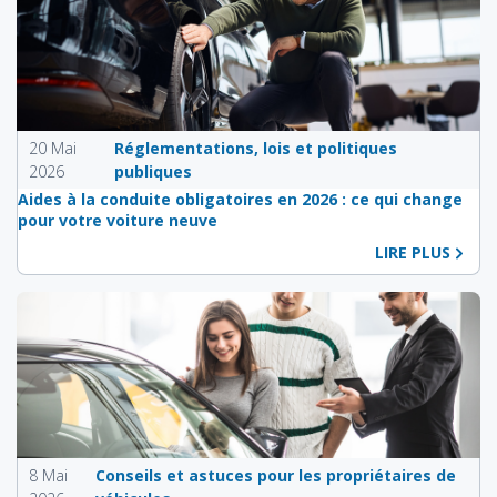
20 Mai
Réglementations, lois et politiques
2026
publiques
Aides à la conduite obligatoires en 2026 : ce qui change
pour votre voiture neuve
LIRE PLUS
8 Mai
Conseils et astuces pour les propriétaires de