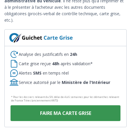
administrative du véhicule
. Il ne reste plus qu’à l’imprimer et
à le présenter à l’acheteur avec les autres documents
obligatoires (procès-verbal de contrôle technique, carte grise,
etc.).
Analyse des justificatifs en
24h
Carte grise reçue
48h
après validation*
Alertes
SMS
en temps réel
Service autorisé par le
Ministère de l'Intérieur
* Pour les dossiers relevant du SIV, délai de 4 à 6 semaines pour les démarches relevant
de France Titres (anciennement ANTS)
FAIRE MA CARTE GRISE