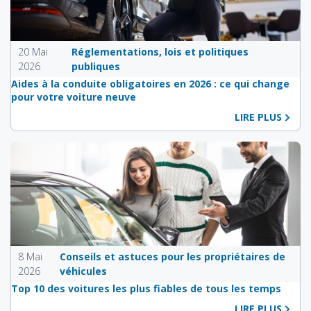
20 Mai
Réglementations, lois et politiques
2026
publiques
Aides à la conduite obligatoires en 2026 : ce qui change
pour votre voiture neuve
LIRE PLUS
8 Mai
Conseils et astuces pour les propriétaires de
2026
véhicules
Top 10 des voitures les plus fiables de tous les temps
LIRE PLUS