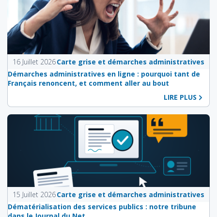
16 Juillet 2026
Carte grise et démarches administratives
Démarches administratives en ligne : pourquoi tant de
Français renoncent, et comment aller au bout
LIRE PLUS
15 Juillet 2026
Carte grise et démarches administratives
Dématérialisation des services publics : notre tribune
dans le Journal du Net