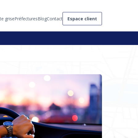
te grise
Préfectures
Blog
Contact
Espace client