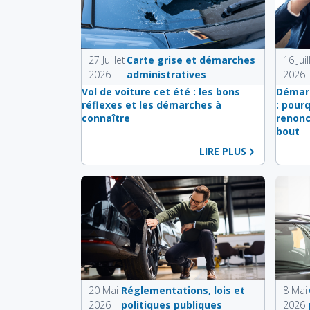
27 Juillet
Carte grise et démarches
16 Juil
2026
administratives
2026
Vol de voiture cet été : les bons
Démarc
réflexes et les démarches à
: pour
connaître
renonc
bout
LIRE PLUS
20 Mai
Réglementations, lois et
8 Mai
2026
politiques publiques
2026