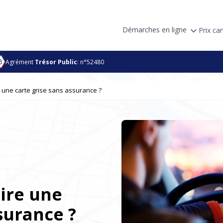
Démarches en ligne
Prix car
Agrément
Trésor Public
: n°52480
re une carte grise sans assurance ?
aire une
surance ?