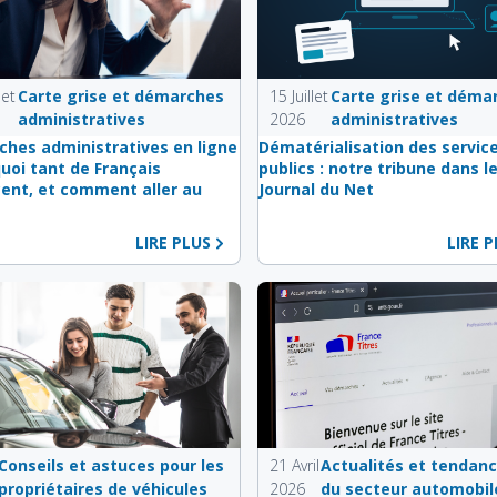
let
Carte grise et démarches
15 Juillet
Carte grise et déma
administratives
2026
administratives
hes administratives en ligne
Dématérialisation des servic
quoi tant de Français
publics : notre tribune dans l
ent, et comment aller au
Journal du Net
LIRE PLUS
LIRE 
Conseils et astuces pour les
21 Avril
Actualités et tendan
propriétaires de véhicules
2026
du secteur automobil