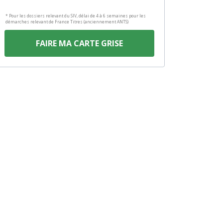
* Pour les dossiers relevant du SIV, délai de 4 à 6 semaines pour les
démarches relevant de France Titres (anciennement ANTS)
FAIRE MA CARTE GRISE