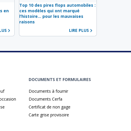
s
Top 10 des pires flops automobiles :
s en
ces modèles qui ont marqué
l’histoire… pour les mauvaises
raisons
PLUS
LIRE PLUS
DOCUMENTS ET FORMULAIRES
euf
Documents à fournir
'occasion
Documents Cerfa
ise
Certificat de non gage
Carte grise provisoire