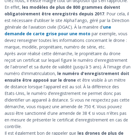
chez nous, il existe malgré tout un dispositif qui s’en rapproche.
En effet,
les modèles de plus de 800 grammes doivent
obligatoirement être enregistrés depuis 2017
. Pour cela, il
est nécessaire d'utiliser le site AlphaTango, géré par la Direction
générale de l'aviation civile (DGAC). À la manière d'
une
demande de carte grise pour une moto
par exemple, vous
devez renseigner toutes les informations concernant le drone :
marque, modèle, propriétaire, numéro de série, etc.
Après avoir réalisé cette démarche, le propriétaire du drone
reçoit un certificat sur lequel figure le numéro d'enregistrement
de l'aéronef et sa durée de validité (jusqu'à 5 ans). À l'image d'un
numéro d'immatriculation,
le numéro d'enregistrement doit
ensuite être apposé sur le drone
et être visible à un mètre
de distance lorsque l'appareil est au sol. À la différence des
Etats-Unis, le numéro d’enregistrement ne permet donc pas
d’identifier un appareil à distance. Si vous ne respectez pas cette
démarche, vous risquez une amende de 750 €. Vous pouvez
aussi être sanctionné d'une amende de 38 € si vous n'êtes pas
en mesure de présenter le certificat d'enregistrement en cas de
contrôle.
Il est également bon de rappeler que
les drones de plus de