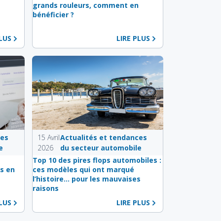
e
grands rouleurs, comment en
bénéficier ?
PLUS
LIRE PLUS
ces
15 Avril
Actualités et tendances
e
2026
du secteur automobile
s
Top 10 des pires flops automobiles :
s en
ces modèles qui ont marqué
l’histoire… pour les mauvaises
raisons
PLUS
LIRE PLUS