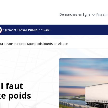
Démarches en ligne
Prix car
Agrément
Trésor Public
: n°52480
faut savoir sur cette taxe poids lourds en Alsace
il faut
xe poids