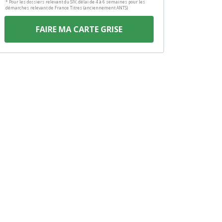
* Pour les dossiers relevant du SIV, délai de 4 à 6 semaines pour les
démarches relevant de France Titres (anciennement ANTS)
FAIRE MA CARTE GRISE