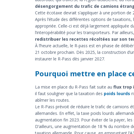
désengorgement du trafic de camions étranger
Cette écotaxe devrait s’appliquer à une portion de
Après l’étude des différentes options de taxations, 
appropriée. Celle-ci est déjà largement appliquée da
l’interopérabilité pour les transporteurs. Par ailleu
redistribuer les recettes récoltées sur son ter
À l’heure actuelle, le R-pass est en phase de délibé
21 octobre prochain. Dès 2025, la construction d’u
instaurer le R-Pass dès janvier 2027.
Pourquoi mettre en place ce
La mise en place du R-Pass fait suite au
flux trop
il faut souligner que la taxation des
poids lourds
n’
abîmer les routes.
Le R-Pass prévoit de réduire le trafic de camions é
allemandes. En effet, la taxe poids lourds alleman
augmentation fin 2023. Pour éviter de la payer, les 
D’ailleurs, une augmentation de 18 % du nombre de 
taxation allemande. Pour cause, en empruntant l’A35