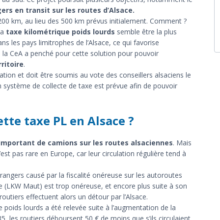
s en transit sur les routes d’Alsace.
 200 km, au lieu des 500 km prévus initialement. Comment ?
la
taxe kilométrique poids lourds
semble être la plus
ns les pays limitrophes de l’Alsace, ce qui favorise
rs, la CeA a penché pour cette solution pour pouvoir
ritoire
.
ration et doit être soumis au vote des conseillers alsaciens le
n système de collecte de taxe est prévue afin de pouvoir
tte taxe PL en Alsace ?
 important de camions sur les routes alsaciennes
. Mais
est pas rare en Europe, car leur circulation régulière tend à
trangers causé par la fiscalité onéreuse sur les autoroutes
de (LKW Maut) est trop onéreuse, et encore plus suite à son
routiers effectuent alors un détour par l’Alsace.
poids lourds a été relevée suite à l’augmentation de la
, les routiers déboursent 50 € de moins que s’ils circulaient