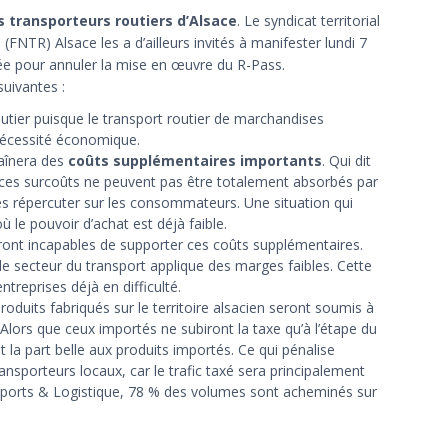
s transporteurs routiers d’Alsace
. Le syndicat territorial
FNTR) Alsace les a d’ailleurs invités à manifester lundi 7
cée pour annuler la mise en œuvre du R-Pass.
uivantes :
routier puisque le transport routier de marchandises
nécessité économique.
raînera des
coûts supplémentaires importants
. Qui dit
is ces surcoûts ne peuvent pas être totalement absorbés par
 les répercuter sur les consommateurs. Une situation qui
 le pouvoir d’achat est déjà faible.
ront incapables de supporter ces coûts supplémentaires.
 le secteur du transport applique des marges faibles. Cette
ntreprises déjà en difficulté.
roduits fabriqués sur le territoire alsacien seront soumis à
 Alors que ceux importés ne subiront la taxe qu’à l’étape du
t la part belle aux produits importés. Ce qui pénalise
ansporteurs locaux, car le trafic taxé sera principalement
nsports & Logistique, 78 % des volumes sont acheminés sur