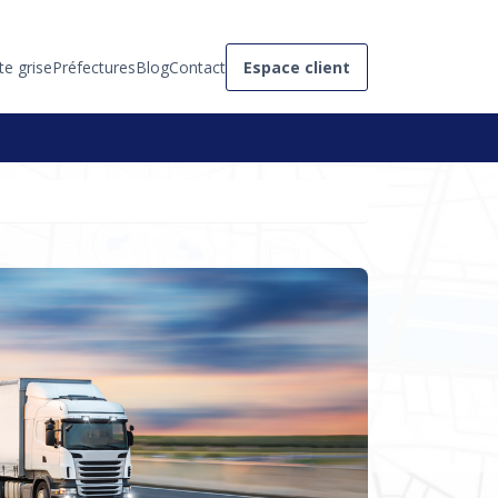
te grise
Préfectures
Blog
Contact
Espace client