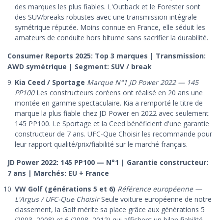
des marques les plus fiables. L'Outback et le Forester sont
des SUV/breaks robustes avec une transmission intégrale
symétrique réputée. Moins connue en France, elle séduit les
amateurs de conduite hors bitume sans sacrifier la durabilité.
Consumer Reports 2025: Top 3 marques | Transmission:
AWD symétrique | Segment: SUV / break
Kia Ceed / Sportage
Marque N°1 JD Power 2022 — 145
PP100
Les constructeurs coréens ont réalisé en 20 ans une
montée en gamme spectaculaire. Kia a remporté le titre de
marque la plus fiable chez JD Power en 2022 avec seulement
145 PP100. Le Sportage et la Ceed bénéficient d'une garantie
constructeur de 7 ans. UFC-Que Choisir les recommande pour
leur rapport qualité/prix/fiabilité sur le marché français.
JD Power 2022: 145 PP100 — N°1 | Garantie constructeur:
7 ans | Marchés: EU + France
VW Golf (générations 5 et 6)
Référence européenne —
L'Argus / UFC-Que Choisir
Seule voiture européenne de notre
classement, la Golf mérite sa place grâce aux générations 5
(2003–2008) et 6 (2008–2012) qui affichent un bilan fiabilité