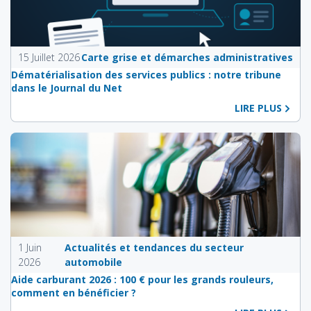
15 Juillet 2026
Carte grise et démarches administratives
Dématérialisation des services publics : notre tribune
dans le Journal du Net
LIRE PLUS
1 Juin
Actualités et tendances du secteur
2026
automobile
Aide carburant 2026 : 100 € pour les grands rouleurs,
comment en bénéficier ?