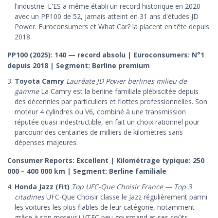
l'industrie. L'ES a même établi un record historique en 2020
avec un PP100 de 52, jamais atteint en 31 ans d'études JD
Power. Euroconsumers et What Car? la placent en tête depuis
2018.
PP100 (2025): 140 — record absolu | Euroconsumers: N°1
depuis 2018 | Segment: Berline premium
Toyota Camry
Lauréate JD Power berlines milieu de
gamme
La Camry est la berline familiale plébiscitée depuis
des décennies par particuliers et flottes professionnelles. Son
moteur 4 cylindres ou V6, combiné à une transmission
réputée quasi indestructible, en fait un choix rationnel pour
parcourir des centaines de milliers de kilomètres sans
dépenses majeures.
Consumer Reports: Excellent | Kilométrage typique: 250
000 – 400 000 km | Segment: Berline familiale
Honda Jazz (Fit)
Top UFC-Que Choisir France — Top 3
citadines
UFC-Que Choisir classe le Jazz régulièrement parmi
les voitures les plus fiables de leur catégorie, notamment
grâce à son moteur i-VTEC peu gourmand et ses coûts