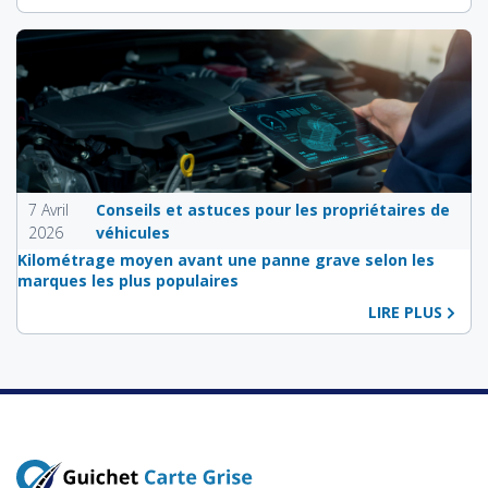
7 Avril
Conseils et astuces pour les propriétaires de
2026
véhicules
Kilométrage moyen avant une panne grave selon les
marques les plus populaires
LIRE PLUS