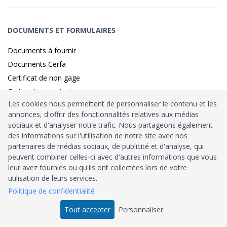
DOCUMENTS ET FORMULAIRES
Documents à fournir
Documents Cerfa
Certificat de non gage
Carte grise provisoire
Les cookies nous permettent de personnaliser le contenu et les
annonces, d'offrir des fonctionnalités relatives aux médias
sociaux et d'analyser notre trafic. Nous partageons également
Identité sécurisé par
France
Connect
des informations sur l'utilisation de notre site avec nos
partenaires de médias sociaux, de publicité et d'analyse, qui
Habilitation
Ministère de l’Intérieur
: n°212900
peuvent combiner celles-ci avec d'autres informations que vous
leur avez fournies ou qu'ils ont collectées lors de votre
Agrément
Trésor Public
: n°52480
utilisation de leurs services.
Politique de confidentialité
Tous droits réservés © 2026
Tout accepter
Personnaliser