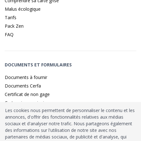
Comprendre sa carte grise
Malus écologique
Tarifs
Pack Zen
FAQ
DOCUMENTS ET FORMULAIRES
Documents à fournir
Documents Cerfa
Certificat de non gage
Carte grise provisoire
Les cookies nous permettent de personnaliser le contenu et les
annonces, d'offrir des fonctionnalités relatives aux médias
sociaux et d'analyser notre trafic. Nous partageons également
Identité sécurisé par
France
Connect
des informations sur l'utilisation de notre site avec nos
partenaires de médias sociaux, de publicité et d'analyse, qui
Habilitation
Ministère de l’Intérieur
: n°212900