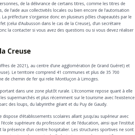
personnes, de la délivrance de certains titres, comme les titres de
s, de l’aide aux collectivités locales ou bien encore de l’autorisation
. La préfecture s’organise donc en plusieurs pôles chapeautés par le
éfet (celui d’Aubusson dans le cas de la Creuse), d’un secrétaire
onc la contacter si vous avez des questions ou si vous devez réaliser
la Creuse
hiffres de 2021), au centre d’une agglomération (le Grand Guéret) et
se). Le territoire comprend 41 communes et plus de 35 700
igne de chemin de fer qui relie Montluçon à Limoges.
 important dans une zone plutôt rurale. L’économie repose quant à elle
es supermarchés et plus récemment sur le tourisme avec l’existence
 parc des loups, du labyrinthe géant et du Puy de Gaudy.
 dispose d’établissements scolaires allant jusqu’au supérieur avec
’école supérieure du professorat et de l’éducation, ainsi que l'institut
la présence d’un centre hospitalier. Les structures sportives ne sont