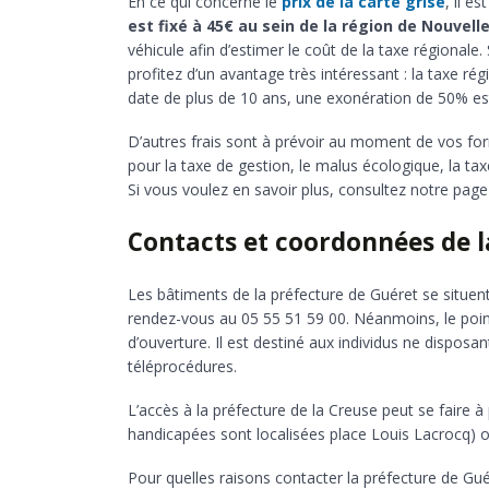
En ce qui concerne le
prix de la carte grise
, il e
est fixé à 45€ au sein de la région de Nouvell
véhicule afin d’estimer le coût de la taxe régional
profitez d’un avantage très intéressant : la taxe rég
date de plus de 10 ans, une exonération de 50% es
D’autres frais sont à prévoir au moment de vos for
pour la taxe de gestion, le malus écologique, la ta
Si vous voulez en savoir plus, consultez notre page
Contacts et coordonnées de l
Les bâtiments de la préfecture de Guéret se situen
rendez-vous au 05 55 51 59 00. Néanmoins, le point
d’ouverture. Il est destiné aux individus ne disposa
téléprocédures.
L’accès à la préfecture de la Creuse peut se faire 
handicapées sont localisées place Louis Lacrocq) 
Pour quelles raisons contacter la préfecture de Gué