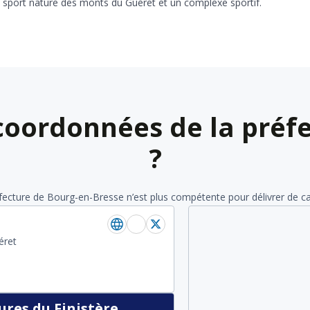
on sport nature des monts du Guéret et un complexe sportif.
 coordonnées de la préfe
?
éfecture de Bourg-en-Bresse n’est plus compétente pour délivrer de cart
éret
res du Finistère