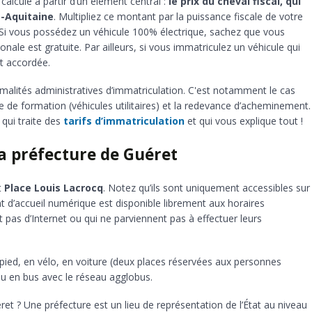
st calculé à partir d’un élément central :
le prix du cheval fiscal, qui
e-Aquitaine
. Multipliez ce montant par la puissance fiscale de votre
e. Si vous possédez un véhicule 100% électrique, sachez que vous
ionale est gratuite. Par ailleurs, si vous immatriculez un véhicule qui
t accordée.
malités administratives d’immatriculation. C'est notamment le cas
xe de formation (véhicules utilitaires) et la redevance d’acheminement.
 qui traite des
tarifs d’immatriculation
et qui vous explique tout !
a préfecture de Guéret
t
Place Louis Lacrocq
. Notez qu’ils sont uniquement accessibles sur
 d’accueil numérique est disponible librement aux horaires
nt pas d’Internet ou qui ne parviennent pas à effectuer leurs
à pied, en vélo, en voiture (deux places réservées aux personnes
ou en bus avec le réseau agglobus.
ret ? Une préfecture est un lieu de représentation de l’État au niveau