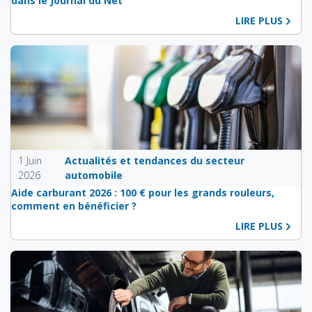
dans le Journal du Net
LIRE PLUS
1 Juin
Actualités et tendances du secteur
2026
automobile
Aide carburant 2026 : 100 € pour les grands rouleurs,
comment en bénéficier ?
LIRE PLUS