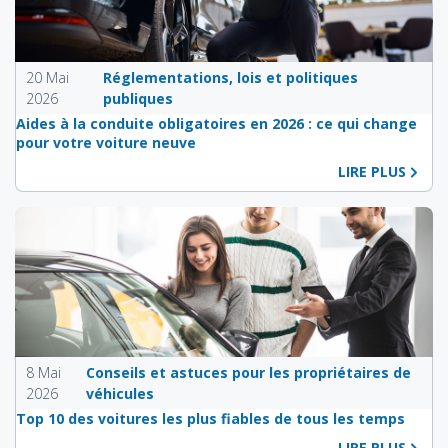
20 Mai
Réglementations, lois et politiques
2026
publiques
Aides à la conduite obligatoires en 2026 : ce qui change
pour votre voiture neuve
LIRE PLUS
8 Mai
Conseils et astuces pour les propriétaires de
2026
véhicules
Top 10 des voitures les plus fiables de tous les temps
LIRE PLUS