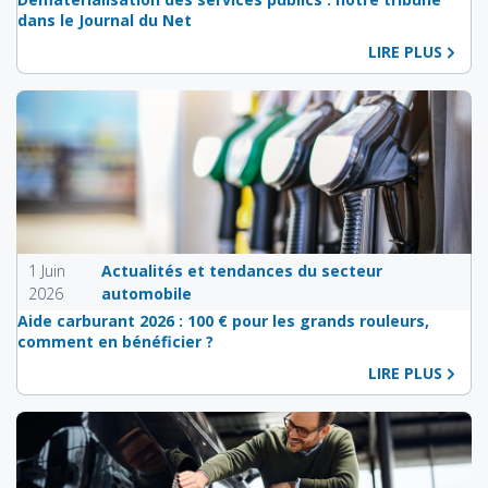
dans le Journal du Net
LIRE PLUS
1 Juin
Actualités et tendances du secteur
2026
automobile
Aide carburant 2026 : 100 € pour les grands rouleurs,
comment en bénéficier ?
LIRE PLUS