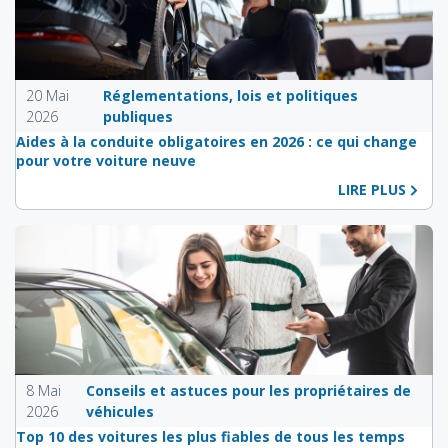
20 Mai
Réglementations, lois et politiques
2026
publiques
Aides à la conduite obligatoires en 2026 : ce qui change
pour votre voiture neuve
LIRE PLUS
8 Mai
Conseils et astuces pour les propriétaires de
2026
véhicules
Top 10 des voitures les plus fiables de tous les temps