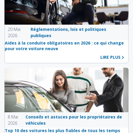
20 Mai
Réglementations, lois et politiques
2026
publiques
Aides à la conduite obligatoires en 2026 : ce qui change
pour votre voiture neuve
LIRE PLUS
8 Mai
Conseils et astuces pour les propriétaires de
2026
véhicules
Top 10 des voitures les plus fiables de tous les temps