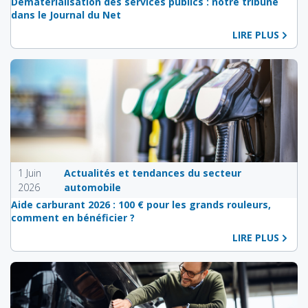
Dématérialisation des services publics : notre tribune
dans le Journal du Net
LIRE PLUS
1 Juin
Actualités et tendances du secteur
2026
automobile
Aide carburant 2026 : 100 € pour les grands rouleurs,
comment en bénéficier ?
LIRE PLUS