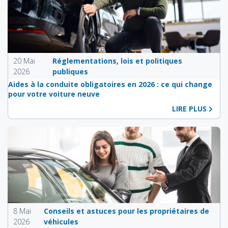
20 Mai
Réglementations, lois et politiques
2026
publiques
Aides à la conduite obligatoires en 2026 : ce qui change
pour votre voiture neuve
LIRE PLUS
8 Mai
Conseils et astuces pour les propriétaires de
2026
véhicules