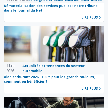
Dématérialisation des services publics : notre tribune
dans le Journal du Net
LIRE PLUS
1 Juin
Actualités et tendances du secteur
2026
automobile
Aide carburant 2026 : 100 € pour les grands rouleurs,
comment en bénéficier ?
LIRE PLUS