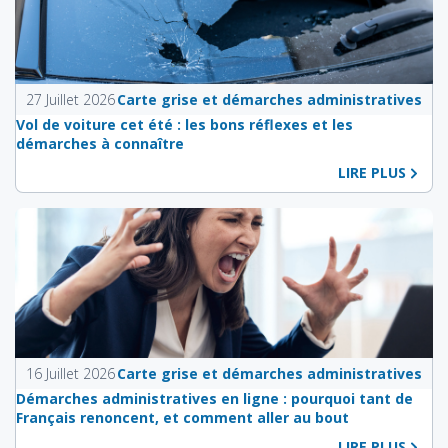
27 Juillet 2026
Carte grise et démarches administratives
Vol de voiture cet été : les bons réflexes et les
démarches à connaître
LIRE PLUS
16 Juillet 2026
Carte grise et démarches administratives
Démarches administratives en ligne : pourquoi tant de
Français renoncent, et comment aller au bout
LIRE PLUS