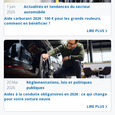
1 Juin
Actualités et tendances du secteur
2026
automobile
Aide carburant 2026 : 100 € pour les grands rouleurs,
comment en bénéficier ?
LIRE PLUS
20 Mai
Réglementations, lois et politiques
2026
publiques
Aides à la conduite obligatoires en 2026 : ce qui change
pour votre voiture neuve
LIRE PLUS