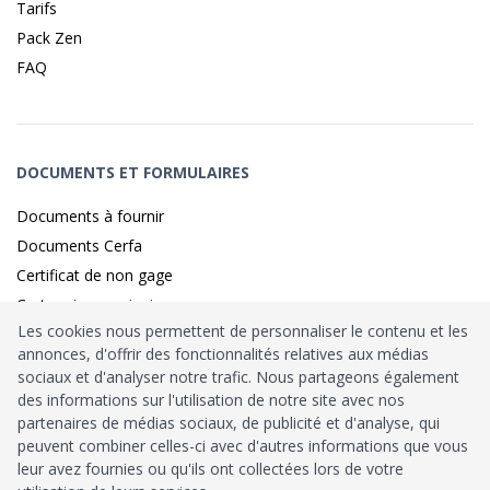
Tarifs
Pack Zen
FAQ
DOCUMENTS ET FORMULAIRES
Documents à fournir
Documents Cerfa
Certificat de non gage
Carte grise provisoire
Les cookies nous permettent de personnaliser le contenu et les
annonces, d'offrir des fonctionnalités relatives aux médias
sociaux et d'analyser notre trafic. Nous partageons également
Identité sécurisé par
France
Connect
des informations sur l'utilisation de notre site avec nos
partenaires de médias sociaux, de publicité et d'analyse, qui
Habilitation
Ministère de l’Intérieur
: n°212900
peuvent combiner celles-ci avec d'autres informations que vous
leur avez fournies ou qu'ils ont collectées lors de votre
Agrément
Trésor Public
: n°52480