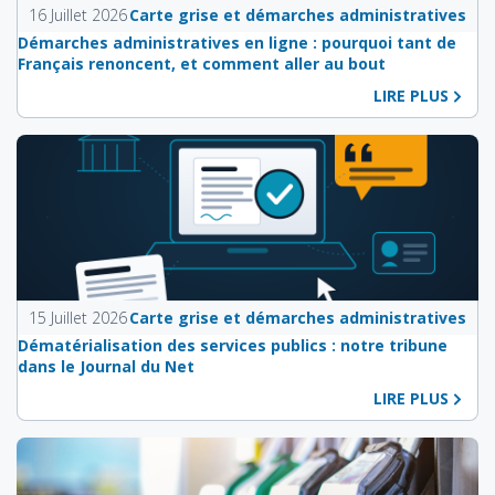
16 Juillet 2026
Carte grise et démarches administratives
Démarches administratives en ligne : pourquoi tant de
Français renoncent, et comment aller au bout
LIRE PLUS
15 Juillet 2026
Carte grise et démarches administratives
Dématérialisation des services publics : notre tribune
dans le Journal du Net
LIRE PLUS