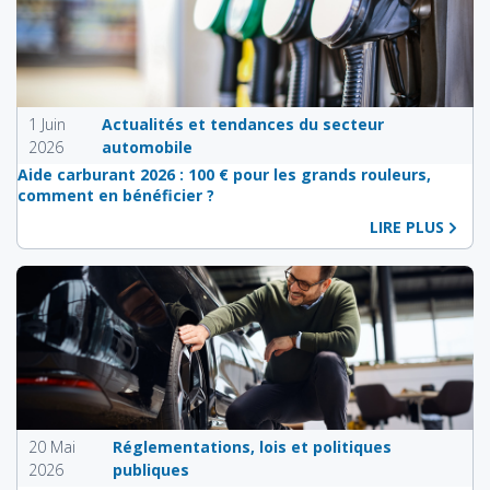
1 Juin
Actualités et tendances du secteur
2026
automobile
Aide carburant 2026 : 100 € pour les grands rouleurs,
comment en bénéficier ?
LIRE PLUS
20 Mai
Réglementations, lois et politiques
2026
publiques