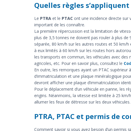
Quelles règles s’appliquent 
Le
PTRA
et le
PTAC
ont une incidence directe sur v
important de les connaître.
La première répercussion est la limitation de vite
plus de 3,5 tonnes ne doivent pas rouler à plus de
séparée, 80 km/h sur les autres routes et 50 km/h
à eux limités à 60 km/h sur les routes hors autoro
les transports en commun, les véhicules avec des m
agricoles, etc. Pour en savoir plus, consultez le
Cod
En outre, les remorques ayant un PTAC supérieur à 
d’immatriculation et une plaque minéralogique pour p
devront afficher une plaque d’immatriculation identi
Pour le déplacement d’un véhicule en panne, les r
engins. Néanmoins, la vitesse est limitée à 25 km/
allumer les feux de détresse sur les deux véhicules.
PTRA, PTAC et permis de co
Comment savoir si vous avez besoin d’un permis sp