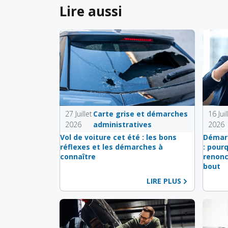
Lire aussi
27 Juillet
Carte grise et démarches
16 Juil
2026
administratives
2026
Vol de voiture cet été : les bons
Démarc
réflexes et les démarches à
: pour
connaître
renonc
bout
LIRE PLUS