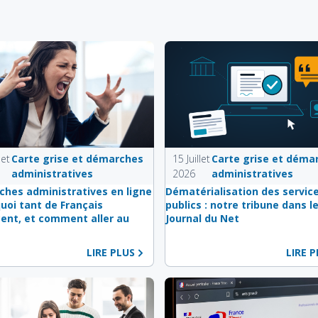
let
Carte grise et démarches
15 Juillet
Carte grise et déma
administratives
2026
administratives
hes administratives en ligne
Dématérialisation des servic
quoi tant de Français
publics : notre tribune dans l
ent, et comment aller au
Journal du Net
LIRE PLUS
LIRE 