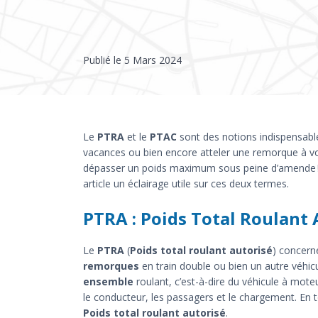
Publié le
5 Mars 2024
Le
PTRA
et le
PTAC
sont des notions indispensable
vacances ou bien encore atteler une remorque à vot
dépasser un poids maximum sous peine d’amende ! 
article un éclairage utile sur ces deux termes.
PTRA : Poids Total Roulant 
Le
PTRA
(
Poids total roulant autorisé
) concern
remorques
en train double ou bien un autre véhicule
ensemble
roulant, c’est-à-dire du véhicule à mote
le conducteur, les passagers et le chargement. En t
Poids total roulant autorisé
.