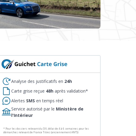
Analyse des justificatifs en
24h
Carte grise reçue
48h
après validation*
Alertes
SMS
en temps réel
Service autorisé par le
Ministère de
l'Intérieur
* Pour les dossiers relevant du SIV, délai de 4 à 6 semaines pour les
démarches relevant de France Titres (anciennement ANTS)