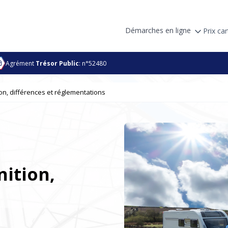
Démarches en ligne
Prix car
Agrément
Trésor Public
: n°52480
ion, différences et réglementations
nition,