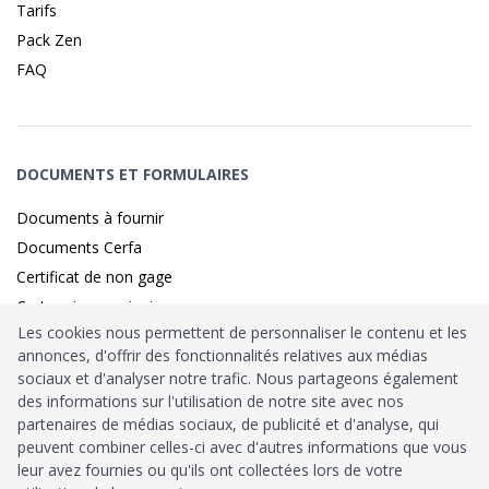
Tarifs
Pack Zen
FAQ
DOCUMENTS ET FORMULAIRES
Documents à fournir
Documents Cerfa
Certificat de non gage
Carte grise provisoire
Les cookies nous permettent de personnaliser le contenu et les
annonces, d'offrir des fonctionnalités relatives aux médias
sociaux et d'analyser notre trafic. Nous partageons également
Identité sécurisé par
France
Connect
des informations sur l'utilisation de notre site avec nos
partenaires de médias sociaux, de publicité et d'analyse, qui
Habilitation
Ministère de l’Intérieur
: n°212900
peuvent combiner celles-ci avec d'autres informations que vous
leur avez fournies ou qu'ils ont collectées lors de votre
Agrément
Trésor Public
: n°52480