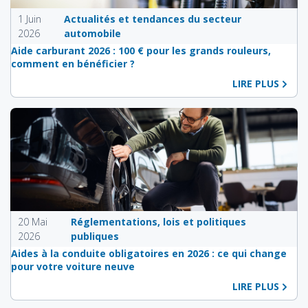
1 Juin
Actualités et tendances du secteur
2026
automobile
Aide carburant 2026 : 100 € pour les grands rouleurs,
comment en bénéficier ?
LIRE PLUS
20 Mai
Réglementations, lois et politiques
2026
publiques
Aides à la conduite obligatoires en 2026 : ce qui change
pour votre voiture neuve
LIRE PLUS