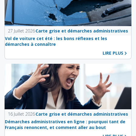
27 Juillet 2026
Carte grise et démarches administratives
Vol de voiture cet été : les bons réflexes et les
démarches à connaître
LIRE PLUS
16 Juillet 2026
Carte grise et démarches administratives
Démarches administratives en ligne : pourquoi tant de
Français renoncent, et comment aller au bout