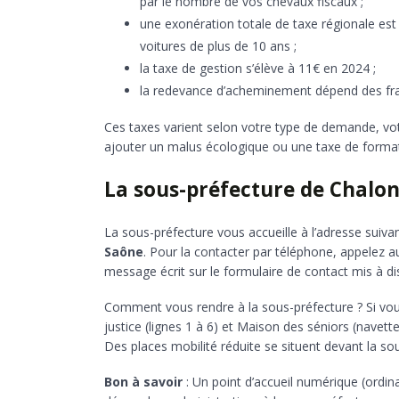
par le nombre de vos chevaux fiscaux ;
une exonération totale de taxe régionale est a
voitures de plus de 10 ans ;
la taxe de gestion s’élève à 11€ en 2024 ;
la redevance d’acheminement dépend des frai
Ces taxes varient selon votre type de demande, votr
ajouter un malus écologique ou une taxe de format
La sous-préfecture de Chalon
La sous-préfecture vous accueille à l’adresse suiva
Saône
. Pour la contacter par téléphone, appelez au
message écrit sur le formulaire de contact mis à dis
Comment vous rendre à la sous-préfecture ? Si vou
justice (lignes 1 à 6) et Maison des séniors (navett
Des places mobilité réduite se situent devant la so
Bon à savoir
: Un point d’accueil numérique (ordi