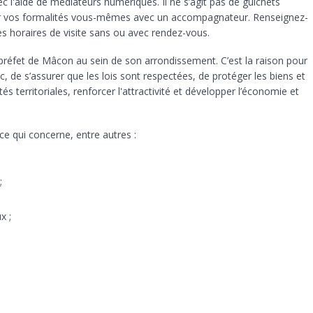
 l'aide de médiateurs numériques. Il ne s’agit pas de guichets
r vos formalités vous-mêmes avec un accompagnateur. Renseignez-
es horaires de visite sans ou avec rendez-vous.
préfet de Mâcon au sein de son arrondissement. C’est la raison pour
blic, de s’assurer que les lois sont respectées, de protéger les biens et
és territoriales, renforcer l'attractivité et développer l’économie et
 ce qui concerne, entre autres :
;
x ;