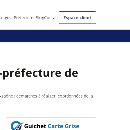
te grise
Préfectures
Blog
Contact
Espace client
-préfecture de
r-saône : démarches à réaliser, coordonnées de la