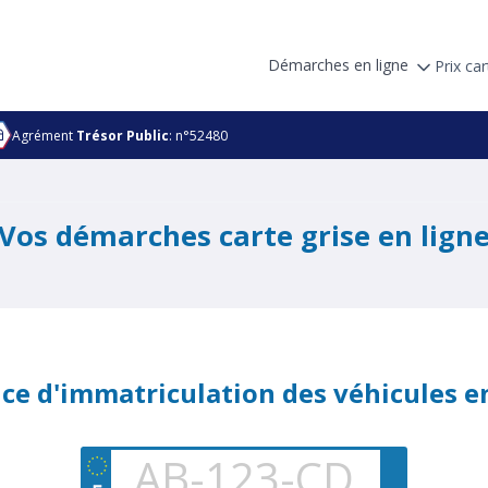
Démarches en ligne
Prix car
Agrément
Trésor Public
: n°52480
Vos démarches carte grise en lign
ice d'immatriculation des véhicules e