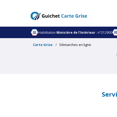
Habilitation
Ministère de l'Intérieur
: n°212900
Carte Grise
Démarches en ligne
Serv