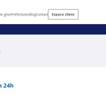
te grise
Préfectures
Blog
Contact
Espace client
e
n 24h