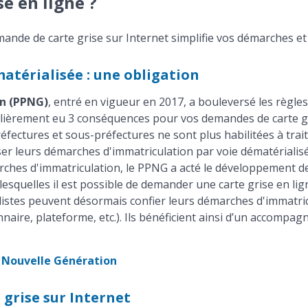
se en ligne ?
emande de carte grise sur Internet simplifie vos démarches 
atérialisée : une obligation
on (PPNG)
, entré en vigueur en 2017, a bouleversé les règles 
rticulièrement eu 3 conséquences pour vos demandes de carte 
réfectures et sous-préfectures ne sont plus habilitées à tra
iser leurs démarches d'immatriculation par voie dématérialis
ches d'immatriculation, le PPNG a acté le développement de 
squelles il est possible de demander une carte grise en lign
obilistes peuvent désormais confier leurs démarches d'immatr
nnaire, plateforme, etc.). Ils bénéficient ainsi d’un accompa
s Nouvelle Génération
 grise sur Internet