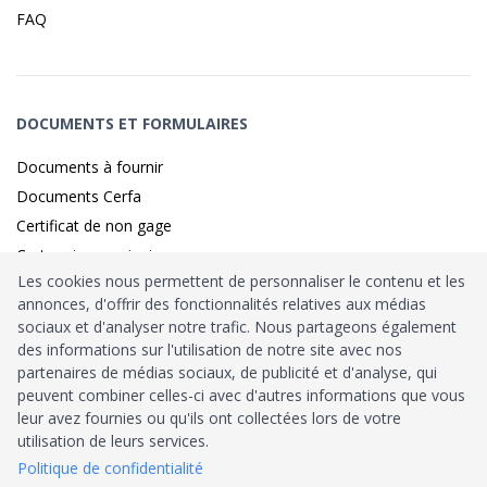
FAQ
DOCUMENTS ET FORMULAIRES
Documents à fournir
Documents Cerfa
Certificat de non gage
Carte grise provisoire
Les cookies nous permettent de personnaliser le contenu et les
annonces, d'offrir des fonctionnalités relatives aux médias
sociaux et d'analyser notre trafic. Nous partageons également
Identité sécurisé par
France
Connect
des informations sur l'utilisation de notre site avec nos
partenaires de médias sociaux, de publicité et d'analyse, qui
Habilitation
Ministère de l’Intérieur
: n°212900
peuvent combiner celles-ci avec d'autres informations que vous
leur avez fournies ou qu'ils ont collectées lors de votre
Agrément
Trésor Public
: n°52480
utilisation de leurs services.
Politique de confidentialité
Tous droits réservés © 2026