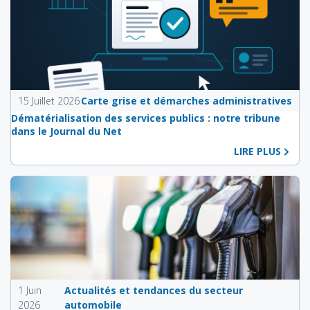
15 Juillet 2026
Carte grise et démarches administratives
Dématérialisation des services publics : notre tribune
dans le Journal du Net
LIRE PLUS
1 Juin
Actualités et tendances du secteur
2026
automobile