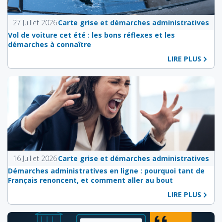
27 Juillet 2026
Carte grise et démarches administratives
Vol de voiture cet été : les bons réflexes et les
démarches à connaître
LIRE PLUS
16 Juillet 2026
Carte grise et démarches administratives
Démarches administratives en ligne : pourquoi tant de
Français renoncent, et comment aller au bout
LIRE PLUS