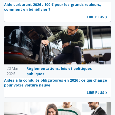
Aide carburant 2026 : 100 € pour les grands rouleurs,
comment en bénéficier ?
LIRE PLUS
20 Mai
Réglementations, lois et politiques
2026
publiques
Aides à la conduite obligatoires en 2026 : ce qui change
pour votre voiture neuve
LIRE PLUS