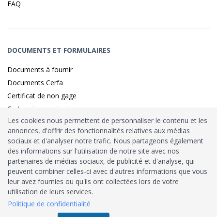
FAQ
DOCUMENTS ET FORMULAIRES
Documents à fournir
Documents Cerfa
Certificat de non gage
Carte grise provisoire
Les cookies nous permettent de personnaliser le contenu et les
annonces, d'offrir des fonctionnalités relatives aux médias
sociaux et d'analyser notre trafic. Nous partageons également
Identité sécurisé par
France
Connect
des informations sur l'utilisation de notre site avec nos
partenaires de médias sociaux, de publicité et d'analyse, qui
Habilitation
Ministère de l’Intérieur
: n°212900
peuvent combiner celles-ci avec d'autres informations que vous
leur avez fournies ou qu'ils ont collectées lors de votre
Agrément
Trésor Public
: n°52480
utilisation de leurs services.
Politique de confidentialité
Tous droits réservés © 2026