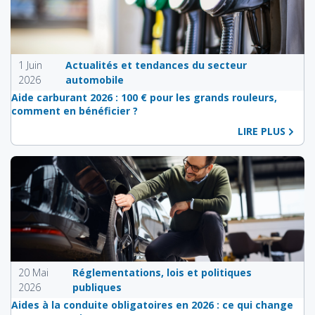
1 Juin
Actualités et tendances du secteur
2026
automobile
Aide carburant 2026 : 100 € pour les grands rouleurs,
comment en bénéficier ?
LIRE PLUS
20 Mai
Réglementations, lois et politiques
2026
publiques
Aides à la conduite obligatoires en 2026 : ce qui change