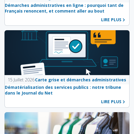
Démarches administratives en ligne : pourquoi tant de
Français renoncent, et comment aller au bout
LIRE PLUS
15 Juillet 2026
Carte grise et démarches administratives
Dématérialisation des services publics : notre tribune
dans le Journal du Net
LIRE PLUS