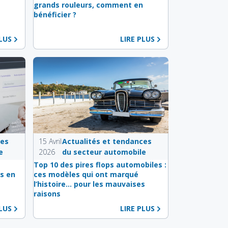
e
grands rouleurs, comment en
bénéficier ?
PLUS
LIRE PLUS
ces
15 Avril
Actualités et tendances
e
2026
du secteur automobile
s
Top 10 des pires flops automobiles :
s en
ces modèles qui ont marqué
l’histoire… pour les mauvaises
raisons
PLUS
LIRE PLUS