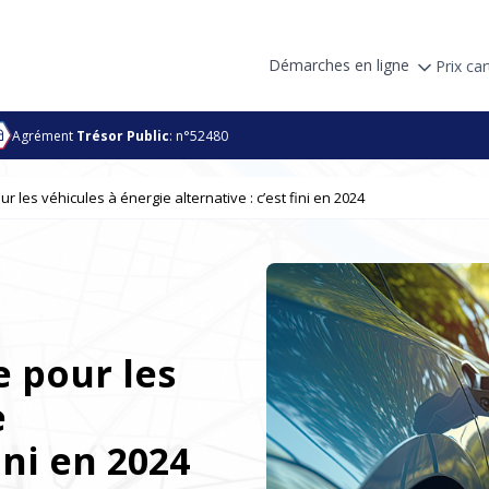
Démarches en ligne
Prix car
Agrément
Trésor Public
: n°52480
ur les véhicules à énergie alternative : c’est fini en 2024
e pour les
e
fini en 2024