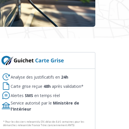
Analyse des justificatifs en
24h
Carte grise reçue
48h
après validation*
Alertes
SMS
en temps réel
Service autorisé par le
Ministère de
l'Intérieur
* Pour les dossiers relevant du SIV, délai de 4 à 6 semaines pour les
démarches relevant de France Titres (anciennement ANTS)