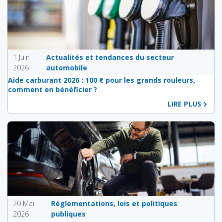
1 Juin
Actualités et tendances du secteur
2026
automobile
Aide carburant 2026 : 100 € pour les grands rouleurs,
comment en bénéficier ?
LIRE PLUS
20 Mai
Réglementations, lois et politiques
2026
publiques