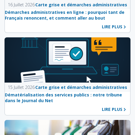
16 Juillet 2026
Carte grise et démarches administratives
Démarches administratives en ligne : pourquoi tant de
Français renoncent, et comment aller au bout
LIRE PLUS
15 Juillet 2026
Carte grise et démarches administratives
Dématérialisation des services publics : notre tribune
dans le Journal du Net
LIRE PLUS