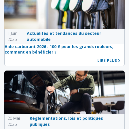
1 Juin
Actualités et tendances du secteur
2026
automobile
Aide carburant 2026 : 100 € pour les grands rouleurs,
comment en bénéficier ?
LIRE PLUS
20 Mai
Réglementations, lois et politiques
2026
publiques