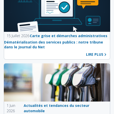
15 Juillet 2026
Carte grise et démarches administratives
Dématérialisation des services publics : notre tribune
dans le Journal du Net
LIRE PLUS
1 Juin
Actualités et tendances du secteur
2026
automobile