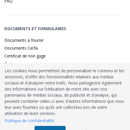
FAQ
DOCUMENTS ET FORMULAIRES
Documents à fournir
Documents Cerfa
Certificat de non gage
Carte grise provisoire
Les cookies nous permettent de personnaliser le contenu et les
annonces, d'offrir des fonctionnalités relatives aux médias
sociaux et d'analyser notre trafic. Nous partageons également
Identité sécurisé par
France
Connect
des informations sur l'utilisation de notre site avec nos
partenaires de médias sociaux, de publicité et d'analyse, qui
Habilitation
Ministère de l’Intérieur
: n°212900
peuvent combiner celles-ci avec d'autres informations que vous
leur avez fournies ou qu'ils ont collectées lors de votre
Agrément
Trésor Public
: n°52480
utilisation de leurs services.
Politique de confidentialité
Tous droits réservés © 2026