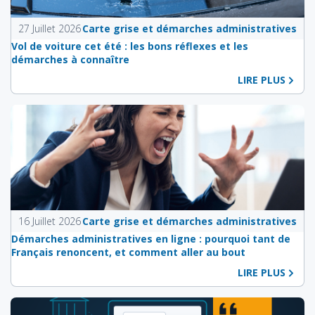
27 Juillet 2026
Carte grise et démarches administratives
Vol de voiture cet été : les bons réflexes et les
démarches à connaître
LIRE PLUS
16 Juillet 2026
Carte grise et démarches administratives
Démarches administratives en ligne : pourquoi tant de
Français renoncent, et comment aller au bout
LIRE PLUS