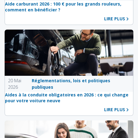
Aide carburant 2026 : 100 € pour les grands rouleurs,
comment en bénéficier ?
LIRE PLUS
20 Mai
Réglementations, lois et politiques
2026
publiques
Aides à la conduite obligatoires en 2026 : ce qui change
pour votre voiture neuve
LIRE PLUS