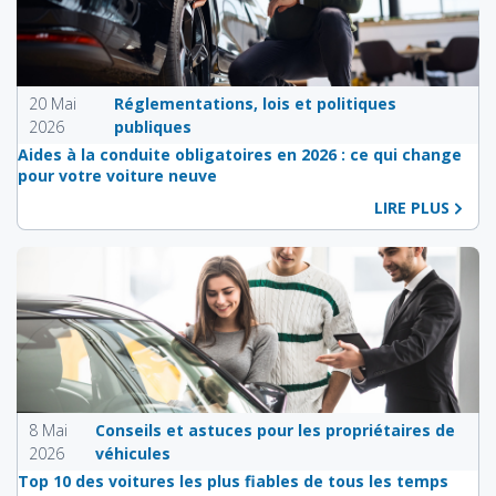
20 Mai
Réglementations, lois et politiques
2026
publiques
Aides à la conduite obligatoires en 2026 : ce qui change
pour votre voiture neuve
LIRE PLUS
8 Mai
Conseils et astuces pour les propriétaires de
2026
véhicules
Top 10 des voitures les plus fiables de tous les temps