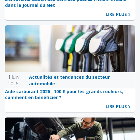
dans le Journal du Net
LIRE PLUS
1 Juin
Actualités et tendances du secteur
2026
automobile
Aide carburant 2026 : 100 € pour les grands rouleurs,
comment en bénéficier ?
LIRE PLUS