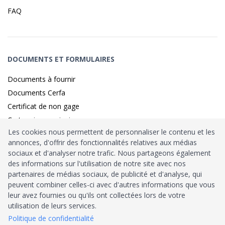
FAQ
DOCUMENTS ET FORMULAIRES
Documents à fournir
Documents Cerfa
Certificat de non gage
Carte grise provisoire
Les cookies nous permettent de personnaliser le contenu et les
annonces, d'offrir des fonctionnalités relatives aux médias
sociaux et d'analyser notre trafic. Nous partageons également
Identité sécurisé par
France
Connect
des informations sur l'utilisation de notre site avec nos
partenaires de médias sociaux, de publicité et d'analyse, qui
Habilitation
Ministère de l’Intérieur
: n°212900
peuvent combiner celles-ci avec d'autres informations que vous
leur avez fournies ou qu'ils ont collectées lors de votre
Agrément
Trésor Public
: n°52480
utilisation de leurs services.
Politique de confidentialité