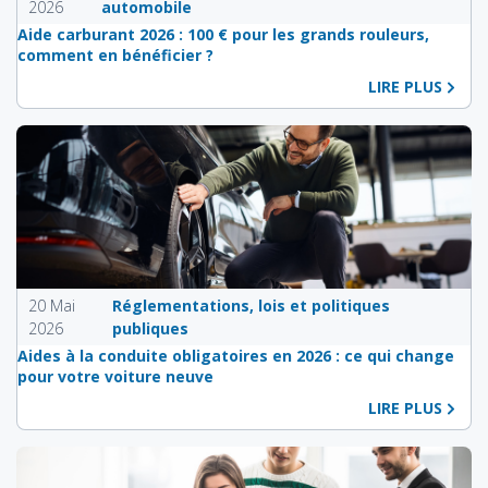
2026
automobile
Aide carburant 2026 : 100 € pour les grands rouleurs,
comment en bénéficier ?
LIRE PLUS
20 Mai
Réglementations, lois et politiques
2026
publiques
Aides à la conduite obligatoires en 2026 : ce qui change
pour votre voiture neuve
LIRE PLUS