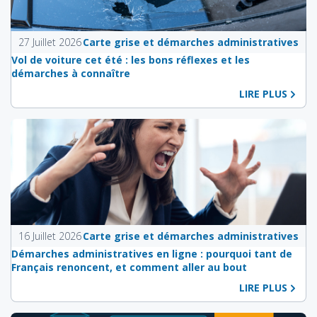
27 Juillet 2026
Carte grise et démarches administratives
Vol de voiture cet été : les bons réflexes et les
démarches à connaître
LIRE PLUS
16 Juillet 2026
Carte grise et démarches administratives
Démarches administratives en ligne : pourquoi tant de
Français renoncent, et comment aller au bout
LIRE PLUS