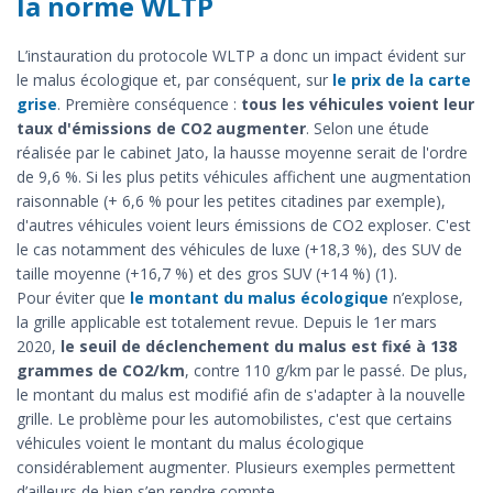
la norme WLTP
L’instauration du protocole WLTP a donc un impact évident sur
le malus écologique et, par conséquent, sur
le prix de la carte
grise
. Première conséquence :
tous les véhicules voient leur
taux d'émissions de CO2 augmenter
. Selon une étude
réalisée par le cabinet Jato, la hausse moyenne serait de l'ordre
de 9,6 %. Si les plus petits véhicules affichent une augmentation
raisonnable (+ 6,6 % pour les petites citadines par exemple),
d'autres véhicules voient leurs émissions de CO2 exploser. C'est
le cas notamment des véhicules de luxe (+18,3 %), des SUV de
taille moyenne (+16,7 %) et des gros SUV (+14 %) (1).
Pour éviter que
le montant du malus écologique
n’explose,
la grille applicable est totalement revue. Depuis le 1er mars
2020,
le seuil de déclenchement du malus est fixé à 138
grammes de CO2/km
, contre 110 g/km par le passé. De plus,
le montant du malus est modifié afin de s'adapter à la nouvelle
grille. Le problème pour les automobilistes, c'est que certains
véhicules voient le montant du malus écologique
considérablement augmenter. Plusieurs exemples permettent
d’ailleurs de bien s’en rendre compte.