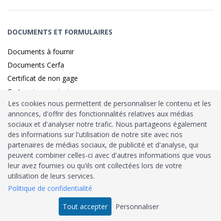
DOCUMENTS ET FORMULAIRES
Documents à fournir
Documents Cerfa
Certificat de non gage
Carte grise provisoire
Les cookies nous permettent de personnaliser le contenu et les
annonces, d'offrir des fonctionnalités relatives aux médias
sociaux et d'analyser notre trafic. Nous partageons également
Identité sécurisé par
France
Connect
des informations sur l'utilisation de notre site avec nos
partenaires de médias sociaux, de publicité et d'analyse, qui
Habilitation
Ministère de l’Intérieur
: n°212900
peuvent combiner celles-ci avec d'autres informations que vous
leur avez fournies ou qu'ils ont collectées lors de votre
Agrément
Trésor Public
: n°52480
utilisation de leurs services.
Politique de confidentialité
Tous droits réservés © 2026
Tout accepter
Personnaliser