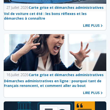
27 Juillet 2026
Carte grise et démarches administratives
Vol de voiture cet été : les bons réflexes et les
démarches à connaître
LIRE PLUS
16 Juillet 2026
Carte grise et démarches administratives
Démarches administratives en ligne : pourquoi tant de
Français renoncent, et comment aller au bout
LIRE PLUS