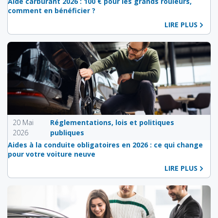
Aide carburant 2026 : 100 € pour les grands rouleurs,
comment en bénéficier ?
LIRE PLUS
20 Mai
Réglementations, lois et politiques
2026
publiques
Aides à la conduite obligatoires en 2026 : ce qui change
pour votre voiture neuve
LIRE PLUS