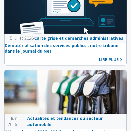
15 Juillet 2026
Carte grise et démarches administratives
Dématérialisation des services publics : notre tribune
dans le Journal du Net
LIRE PLUS
1 Juin
Actualités et tendances du secteur
2026
automobile