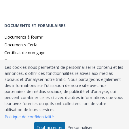
DOCUMENTS ET FORMULAIRES
Documents à fournir
Documents Cerfa
Certificat de non gage
Carte grise provisoire
Les cookies nous permettent de personnaliser le contenu et les
annonces, d'offrir des fonctionnalités relatives aux médias
sociaux et d'analyser notre trafic. Nous partageons également
Identité sécurisé par
France
Connect
des informations sur l'utilisation de notre site avec nos
partenaires de médias sociaux, de publicité et d'analyse, qui
Habilitation
Ministère de l’Intérieur
: n°212900
peuvent combiner celles-ci avec d'autres informations que vous
leur avez fournies ou qu'ils ont collectées lors de votre
Agrément
Trésor Public
: n°52480
utilisation de leurs services.
Politique de confidentialité
Tous droits réservés © 2026
Tout accepter
Personnaliser