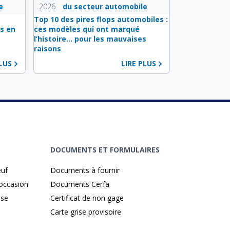
e
2026
du secteur automobile
s
Top 10 des pires flops automobiles :
s en
ces modèles qui ont marqué
l’histoire… pour les mauvaises
raisons
PLUS
LIRE PLUS
DOCUMENTS ET FORMULAIRES
euf
Documents à fournir
'occasion
Documents Cerfa
ise
Certificat de non gage
Carte grise provisoire