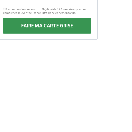
* Pour les dossiers relevant du SIV, délai de 4 à 6 semaines pour les
démarches relevant de France Titres (anciennement ANTS)
FAIRE MA CARTE GRISE