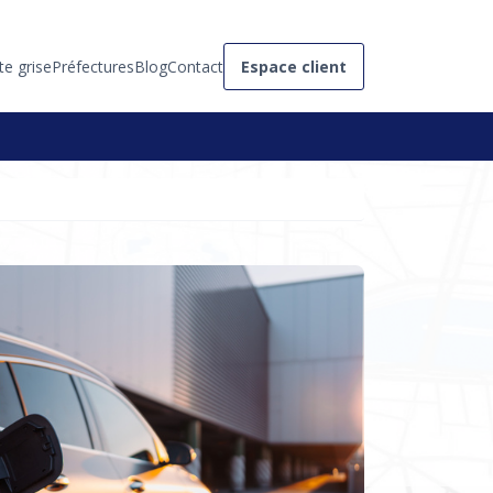
te grise
Préfectures
Blog
Contact
Espace client