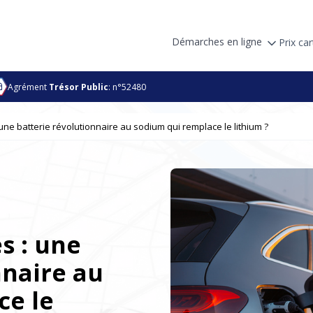
Démarches en ligne
Prix car
Agrément
Trésor Public
: n°52480
 une batterie révolutionnaire au sodium qui remplace le lithium ?
s : une
nnaire au
ce le