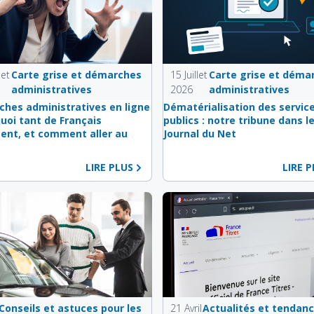
let
Carte grise et démarches
15 Juillet
Carte grise et déma
administratives
2026
administratives
hes administratives en ligne
Dématérialisation des servic
quoi tant de Français
publics : notre tribune dans l
ent, et comment aller au
Journal du Net
LIRE PLUS
LIRE 
Conseils et astuces pour les
21 Avril
Actualités et tendan