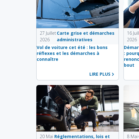
27 Juillet
Carte grise et démarches
16 Juil
2026
administratives
2026
Vol de voiture cet été : les bons
Démarc
réflexes et les démarches à
: pour
connaître
renonc
bout
LIRE PLUS
20 Mai
Réglementations, lois et
8 Mai