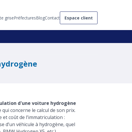
te grise
Préfectures
Blog
Contact
Espace client
 hydrogène
culation d'une voiture hydrogène
qui concerne le calcul de son prix.
t coût de l’immatriculation :
ise d’un véhicule à hydrogène, quel
, BMW Hydrogen X5, etc.).