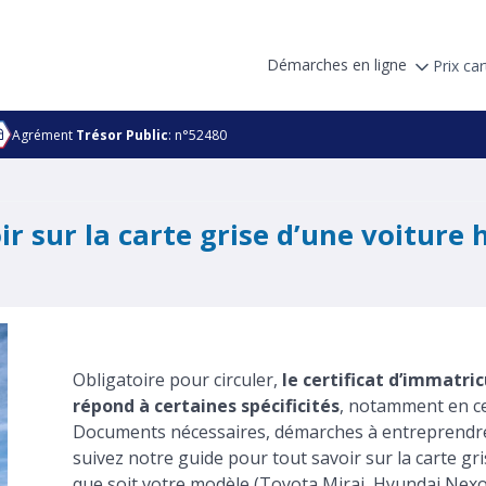
Démarches en ligne
Prix car
Agrément
Trésor Public
: n°52480
ir sur la carte grise d’une voiture
Obligatoire pour circuler,
le certificat d’immatri
répond à certaines spécificités
, notamment en ce 
Documents nécessaires, démarches à entreprendre e
suivez notre guide pour tout savoir sur la carte gr
que soit votre modèle (Toyota Mirai, Hyundai Nexo