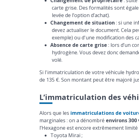
Changement de propriétaire
: suite
carte grise. Des formalités sont égale
levée de l’option d’achat).
Changement de situation
: si une i
devez actualiser le document. Cela 
exemple) ou d'une modification des ca
Absence de carte grise
: lors d’un co
hydrogène. Vous devez donc demander u
volé.
Si l'immatriculation de votre véhicule hyd
de 135 €. Son montant peut être majoré jus
L’immatriculation des véhi
Alors que les
immatriculations de voitur
marginales : on a dénombré
environs 300 
l’Hexagone est encore extrêmement limité 
Toyota Mirai ;