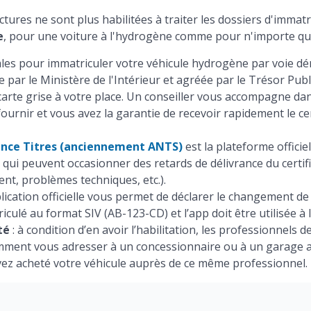
ctures ne sont plus habilitées à traiter les dossiers d'imma
e
, pour une voiture à l'hydrogène comme pour n'importe que
les pour immatriculer votre véhicule hydrogène par voie dé
ée par le Ministère de l'Intérieur et agréée par le Trésor Pub
arte grise à votre place. Un conseiller vous accompagne d
urnir et vous avez la garantie de recevoir rapidement le cer
ance Titres (anciennement ANTS)
est la plateforme officie
ui peuvent occasionner des retards de délivrance du certifi
, problèmes techniques, etc.).
plication officielle vous permet de déclarer le changement de
iculé au format SIV (AB-123-CD) et l’app doit être utilisée à l
té
: à condition d’en avoir l’habilitation, les professionnels
mment vous adresser à un concessionnaire ou à un garage au
ez acheté votre véhicule auprès de ce même professionnel.