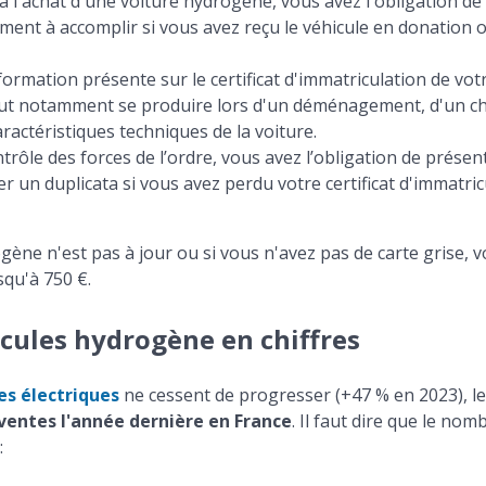
 à l'achat d'une voiture hydrogène, vous avez l'obligation de
ment à accomplir si vous avez reçu le véhicule en donation ou 
nformation présente sur le certificat d'immatriculation de vo
peut notamment se produire lors d'un déménagement, d'un 
ractéristiques techniques de la voiture.
ntrôle des forces de l’ordre, vous avez l’obligation de présen
n duplicata si vous avez perdu votre certificat d'immatricula
rogène n'est pas à jour ou si vous n'avez pas de carte grise,
qu'à 750 €.
cules hydrogène en chiffres
es électriques
ne cessent de progresser (+47 % en 2023), l
ventes l'année dernière en France
. Il faut dire que le no
: