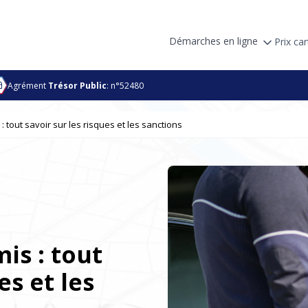
Démarches en ligne
Prix car
Agrément
Trésor Public
: n°52480
 tout savoir sur les risques et les sanctions
is : tout
es et les