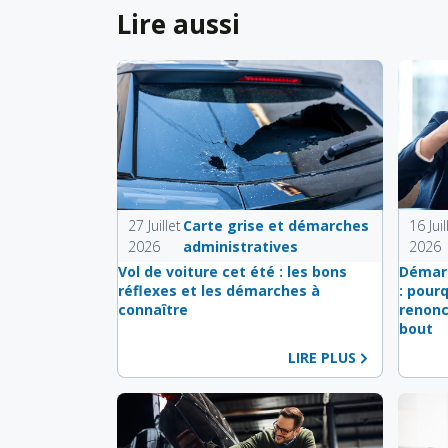
Lire aussi
27 Juillet
Carte grise et démarches
16 Juil
2026
administratives
2026
Vol de voiture cet été : les bons
Démarc
réflexes et les démarches à
: pour
connaître
renonc
bout
LIRE PLUS