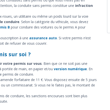
vous conduisez sans permis ou que vous n’êtes pas en
attention, la conduite sans permis constitue une
infraction
x-roues, un utilitaire ou même un poids lourd sur la voie
 de conduire
. Selon la catégorie du véhicule, vous devez
rmis B
pour conduire des voitures ou le permis A pour
a souscription à une
assurance auto
. Si votre permis n’est
it de refuser de vous couvrir.
is sur soi ?
ir votre permis sur vous
. Bien que ce ne soit pas une
 à portée de main, en papier et/ou
version numérique
. En
e permis de conduire.
 amende forfaitaire de 11 €. Vous disposez ensuite de 5 jours
ou un commissariat. Si vous ne le faites pas, le montant de
rmis de conduire, les sanctions encourues sont bien plus
suite.