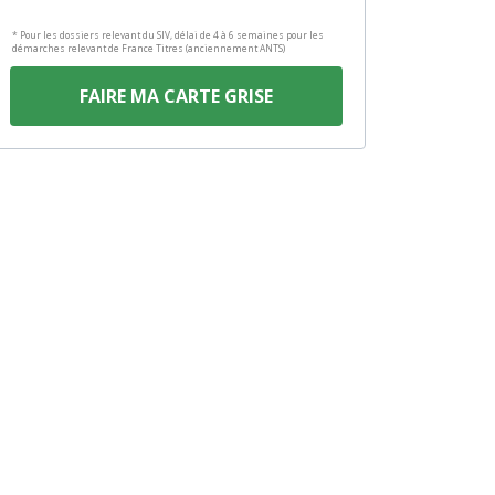
* Pour les dossiers relevant du SIV, délai de 4 à 6 semaines pour les
démarches relevant de France Titres (anciennement ANTS)
FAIRE MA CARTE GRISE