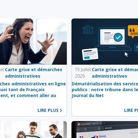
let
Carte grise et démarches
15 Juillet
Carte grise et déma
administratives
2026
administratives
hes administratives en ligne
Dématérialisation des servic
quoi tant de Français
publics : notre tribune dans l
ent, et comment aller au
Journal du Net
LIRE PLUS
LIRE 