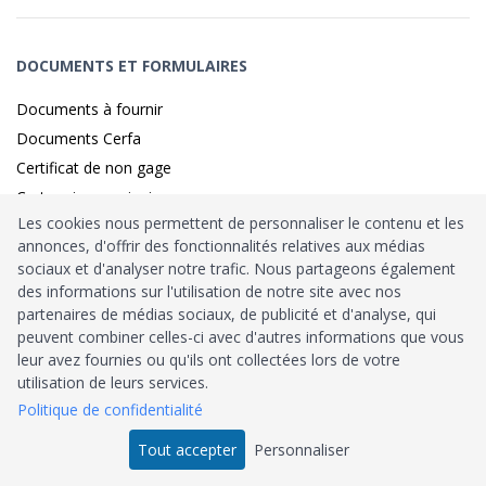
DOCUMENTS ET FORMULAIRES
Documents à fournir
Documents Cerfa
Certificat de non gage
Carte grise provisoire
Les cookies nous permettent de personnaliser le contenu et les
annonces, d'offrir des fonctionnalités relatives aux médias
sociaux et d'analyser notre trafic. Nous partageons également
Identité sécurisé par
France
Connect
des informations sur l'utilisation de notre site avec nos
partenaires de médias sociaux, de publicité et d'analyse, qui
Habilitation
Ministère de l’Intérieur
: n°212900
peuvent combiner celles-ci avec d'autres informations que vous
leur avez fournies ou qu'ils ont collectées lors de votre
Agrément
Trésor Public
: n°52480
utilisation de leurs services.
Politique de confidentialité
Tous droits réservés © 2026
Tout accepter
Personnaliser