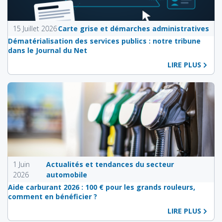
15 Juillet 2026
Carte grise et démarches administratives
Dématérialisation des services publics : notre tribune
dans le Journal du Net
LIRE PLUS
1 Juin
Actualités et tendances du secteur
2026
automobile
Aide carburant 2026 : 100 € pour les grands rouleurs,
comment en bénéficier ?
LIRE PLUS