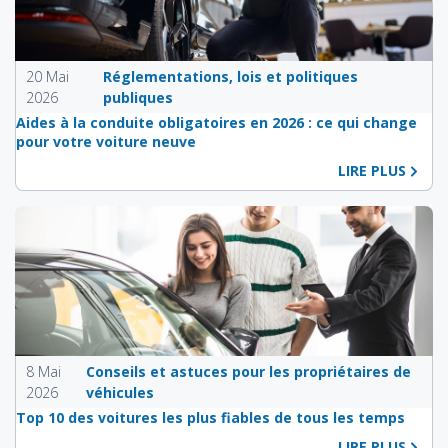
20 Mai
Réglementations, lois et politiques
2026
publiques
Aides à la conduite obligatoires en 2026 : ce qui change
pour votre voiture neuve
LIRE PLUS
8 Mai
Conseils et astuces pour les propriétaires de
2026
véhicules
Top 10 des voitures les plus fiables de tous les temps
LIRE PLUS