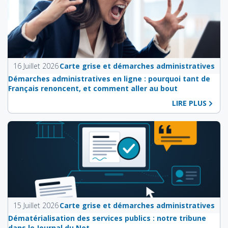
16 Juillet 2026
Carte grise et démarches administratives
Démarches administratives en ligne : pourquoi tant de
Français renoncent, et comment aller au bout
LIRE PLUS
15 Juillet 2026
Carte grise et démarches administratives
Dématérialisation des services publics : notre tribune
dans le Journal du Net