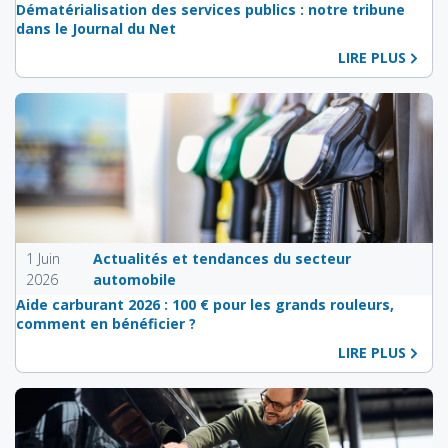
Dématérialisation des services publics : notre tribune
dans le Journal du Net
LIRE PLUS
1 Juin
Actualités et tendances du secteur
2026
automobile
Aide carburant 2026 : 100 € pour les grands rouleurs,
comment en bénéficier ?
LIRE PLUS