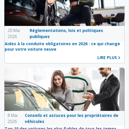
20 Mai
Réglementations, lois et politiques
2026
publiques
Aides à la conduite obligatoires en 2026 : ce qui change
pour votre voiture neuve
LIRE PLUS
8 Mai
Conseils et astuces pour les propriétaires de
2026
véhicules
Top 10 des voitures les plus fiables de tous les temps