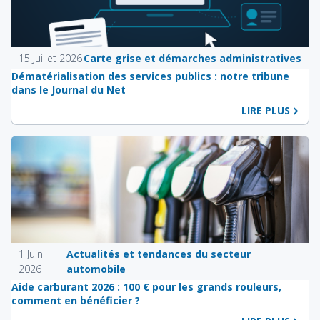
15 Juillet 2026
Carte grise et démarches administratives
Dématérialisation des services publics : notre tribune
dans le Journal du Net
LIRE PLUS
1 Juin
Actualités et tendances du secteur
2026
automobile
Aide carburant 2026 : 100 € pour les grands rouleurs,
comment en bénéficier ?