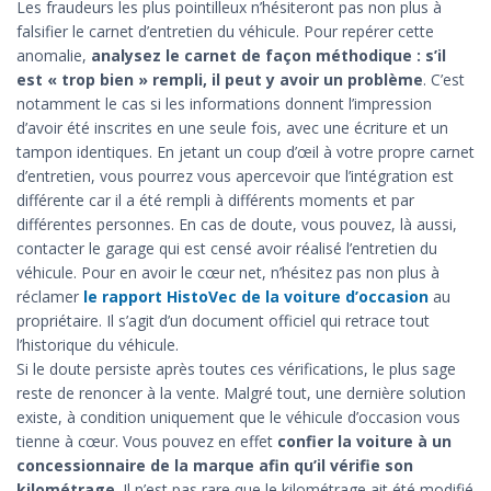
Les fraudeurs les plus pointilleux n’hésiteront pas non plus à
falsifier le carnet d’entretien du véhicule. Pour repérer cette
anomalie,
analysez le carnet de façon méthodique : s’il
est « trop bien » rempli, il peut y avoir un problème
. C’est
notamment le cas si les informations donnent l’impression
d’avoir été inscrites en une seule fois, avec une écriture et un
tampon identiques. En jetant un coup d’œil à votre propre carnet
d’entretien, vous pourrez vous apercevoir que l’intégration est
différente car il a été rempli à différents moments et par
différentes personnes. En cas de doute, vous pouvez, là aussi,
contacter le garage qui est censé avoir réalisé l’entretien du
véhicule. Pour en avoir le cœur net, n’hésitez pas non plus à
réclamer
le rapport HistoVec de la voiture d’occasion
au
propriétaire. Il s’agit d’un document officiel qui retrace tout
l’historique du véhicule.
Si le doute persiste après toutes ces vérifications, le plus sage
reste de renoncer à la vente. Malgré tout, une dernière solution
existe, à condition uniquement que le véhicule d’occasion vous
tienne à cœur. Vous pouvez en effet
confier la voiture à un
concessionnaire de la marque afin qu’il vérifie son
kilométrage
. Il n’est pas rare que le kilométrage ait été modifié