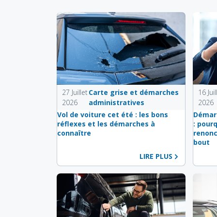
27 Juillet
Carte grise et démarches
16 Juil
2026
administratives
2026
Vol de voiture cet été : les bons
Démarc
réflexes et les démarches à
: pour
connaître
renonc
bout
LIRE PLUS