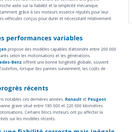
che axée sur la fiabilité et la simplicité mécanique.
notamment grâce à ses moteurs essence réputés pour leur
s véhicules conçus pour durer et nécessitant relativement
s performances variables
gen
propose des modèles capables d’atteindre entre 200 000
ants selon les motorisations et les générations.
edes-Benz
offrent une bonne longévité globale, souvent
outefois, lorsque des pannes surviennent, les coûts de
progrès récents
ns notables ces dernières années.
Renault
et
Peugeot
panne grave situé entre 180 000 et 220 000 kilomètres.
orisations. Certains blocs moteurs ont pu affecter la
réels sur les modèles récents.
 une fiabilité correcte mais inégale