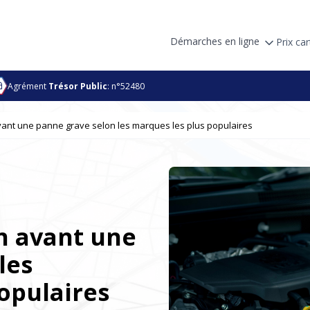
Démarches en ligne
Prix car
Agrément
Trésor Public
: n°52480
ant une panne grave selon les marques les plus populaires
n avant une
les
opulaires