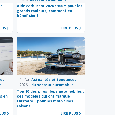
es
Aide carburant 2026 : 100 € pour les
e
grands rouleurs, comment en
bénéficier ?
PLUS
LIRE PLUS
ces
15 Avril
Actualités et tendances
e
2026
du secteur automobile
s
Top 10 des pires flops automobiles :
s en
ces modèles qui ont marqué
l’histoire… pour les mauvaises
raisons
PLUS
LIRE PLUS