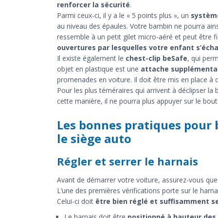
renforcer la sécurité
.
Parmi ceux-ci, il y a le « 5 points plus », un
système
au niveau des épaules. Votre bambin ne pourra ains
ressemble à un petit gilet micro-aéré et peut être f
ouvertures par lesquelles votre enfant s’éch
Il existe également le
chest-clip beSafe
, qui per
objet en plastique est une
attache supplémentair
promenades en voiture. Il doit être mis en place à c
Pour les plus téméraires qui arrivent à déclipser la
cette manière, il ne pourra plus appuyer sur le bo
Les bonnes pratiques pour 
le siège auto
Régler et serrer le harnais
Avant de démarrer votre voiture, assurez-vous que 
L’une des premières vérifications porte sur le harna
Celui-ci doit
être bien réglé et suffisamment s
Le harnais doit être
positionné à hauteur des