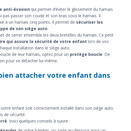
 anti-évasion
qui permet d’éviter le glissement du harnais
i pas passer son coude et son bras sous le harnais. Il
ixé à un harnais cinq points. Il permet de
sécuriser les
appe de son siège auto
.
met de serrer ensemble les deux bretelles du harnais. Ce petit
e qui assure la sécurité de votre enfant
lors de vos
haque installation dans le siège auto.
 boucle de leur harnais, optez pour un
protège boucle
. De
uton pour se détacher lui-même.
bien attacher votre enfant dans
votre enfant soit correctement installé dans son siège auto.
is de sécurité.
erré
. Voici quelques conseils à suivre :
 épaules
de votre bambin, ou juste au-dessous pour un