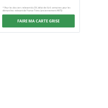
* Pour les dossiers relevant du SIV, délai de 4 à 6 semaines pour les
démarches relevant de France Titres (anciennement ANTS)
FAIRE MA CARTE GRISE