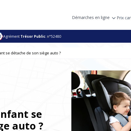
Démarches en ligne
Prix car
Agrément
Trésor Public
: n°52480
fant se détache de son siège auto ?
enfant se
ge auto ?