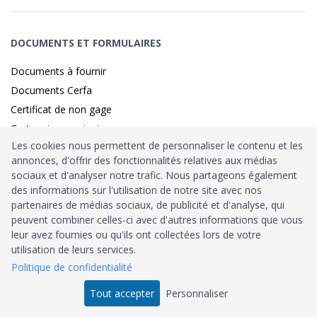
DOCUMENTS ET FORMULAIRES
Documents à fournir
Documents Cerfa
Certificat de non gage
Carte grise provisoire
Les cookies nous permettent de personnaliser le contenu et les
annonces, d'offrir des fonctionnalités relatives aux médias
sociaux et d'analyser notre trafic. Nous partageons également
Identité sécurisé par
France
Connect
des informations sur l'utilisation de notre site avec nos
partenaires de médias sociaux, de publicité et d'analyse, qui
Habilitation
Ministère de l’Intérieur
: n°212900
peuvent combiner celles-ci avec d'autres informations que vous
leur avez fournies ou qu'ils ont collectées lors de votre
Agrément
Trésor Public
: n°52480
utilisation de leurs services.
Politique de confidentialité
Tous droits réservés © 2026
Tout accepter
Personnaliser