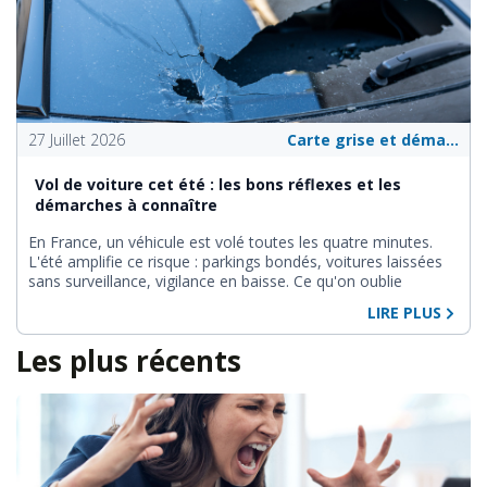
27 Juillet 2026
Carte grise et démarches administratives
Vol de voiture cet été : les bons réflexes et les
démarches à connaître
En France, un véhicule est volé toutes les quatre minutes.
L'été amplifie ce risque : parkings bondés, voitures laissées
sans surveillance, vigilance en baisse. Ce qu'on oublie
souvent : en cas de vol, les démarches administratives
LIRE PLUS
s'accumulent vite. Voici tout ce qu'il faut savoir pour prévenir,
comme pour réagir. ## Les méthodes de vol ont
Les plus récents
radicalement changé ## Oubliez le crochetage et la tôle
forcée. En 2025, 80 % des vols automobiles s'opèrent sans
effraction physique, via des méthodes électroniques :
interception de signaux de clés intelligentes (relay attack),
neutralisation des systèmes de verrouillage, piratage des
logiciels embarqués sur les véhicules hybrides et électriques.
La voiture la plus volée en France en 2025 est le Toyota